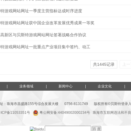
斯特游戏网站网址一季度主营指标达成时序进度
斯特游戏网站网址获中国企业改革发展优秀成果一等奖
海高新区与贝斯特游戏网站网址签署战略合作协议
斯特游戏网站网址一批重点产业项目集中签约、动工
共1445记录
上一
|
业务领域
|
新闻中心
|
企业文化
|
址：珠海市昌盛路155号综合发展大楼
0756-8131749
版权所有©贝斯特登录
ICP备11053351号
粤公网安备:44049002000234号
珠海市互联网违法和不