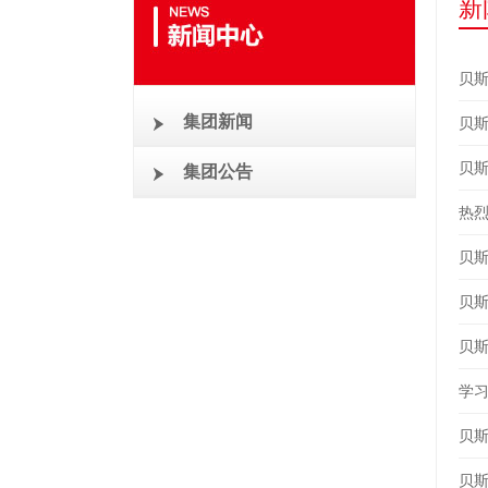
新
贝
集团新闻
贝斯
贝斯
集团公告
热烈
贝斯
贝斯
贝
学习
贝
贝斯