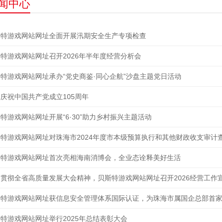
闻中心
斯特游戏网站网址全面开展汛期安全生产专项检查
特游戏网站网址召开2026年半年度经营分析会
特游戏网站网址承办“党史商鉴·同心企航”沙盘主题党日活动
庆祝中国共产党成立105周年
特游戏网站网址开展“6·30”助力乡村振兴主题活动
特游戏网站网址对珠海市2024年度市本级预算执行和其他财政收支审计
斯特游戏网站网址首次亮相海南消博会，全业态诠释美好生活
贯彻全省高质量发展大会精神，贝斯特游戏网站网址召开2026经营工作
斯特游戏网站网址获信息安全管理体系国际认证，为珠海市属国企总部首
特游戏网站网址举行2025年总结表彰大会