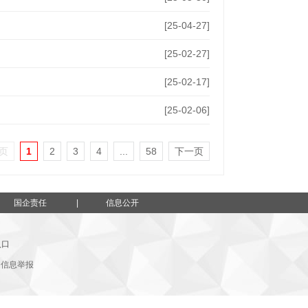
[25-04-27]
[25-02-27]
[25-02-17]
[25-02-06]
页
1
2
3
4
...
58
下一页
国企责任
|
信息公开
入口
良信息举报