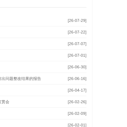
[26-07-29]
[26-07-22]
[26-07-07]
[26-07-01]
[26-06-30]
查出问题整改结果的报告
[26-06-16]
[26-04-17]
宣贯会
[26-02-26]
家
[26-02-09]
[26-02-01]