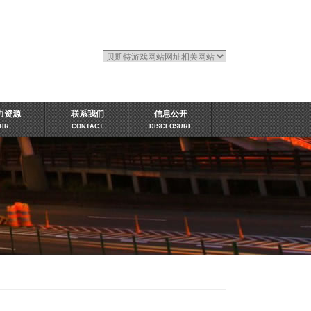
力资源
联系我们
信息公开
HR
CONTACT
DISCLOSURE