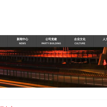
新闻中心
公司党建
企业文化
人
NEWS
PARTY BUILDING
CULTURE